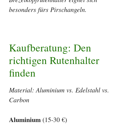
Material: Aluminium vs. Edelstahl vs.
Carbon
Aluminium
(15-30 €)
✓ Leicht (200-300g pro Stick)
✓ Günstig
✓ Ausreichend stabil für normale
Ruten
✗ Kann sich bei schweren Ruten
verbiegen
✗ Anfälliger für Beschädigungen