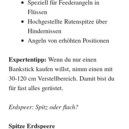
30-120 cm Verstellbereich. Damit bist du
für fast alles gerüstet.
Erdspeer: Spitz oder flach?
Spitze Erdspeere
✓ Für harten Boden (Lehm,
festgetretene Erde)
✓ Leichter einzustecken
✗ Können sich verbiegen
✗ Weniger Halt in weichem
Untergrund