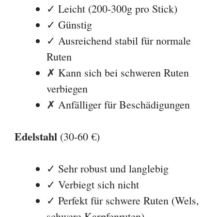
Edelstahl
(30-60 €)
✓ Sehr robust und langlebig
✓ Verbiegt sich nicht
✓ Perfekt für schwere Ruten (Wels,
schwere Karpfenruten)
✗ Schwerer (400-600g)
✗ Teurer
Carbon
(60-120 €)
✓ Sehr leicht (150-250g)
✓ Hohe Stabilität trotz geringem