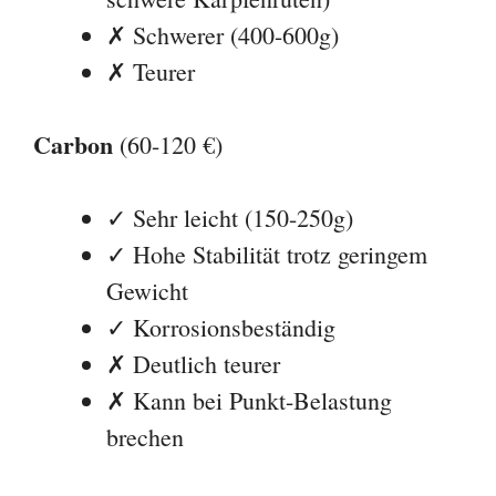
Gewicht
✓ Korrosionsbeständig
✗ Deutlich teurer
✗ Kann bei Punkt-Belastung
brechen
Empfehlung:
Für die meisten Angler ist Aluminium die
beste Wahl. Nur bei sehr schweren Ruten
(Welsangeln) oder wenn du maximale
Langlebigkeit willst, greif zu Edelstahl.
Carbon lohnt sich nur für Mobile Angler,
die viel laufen.