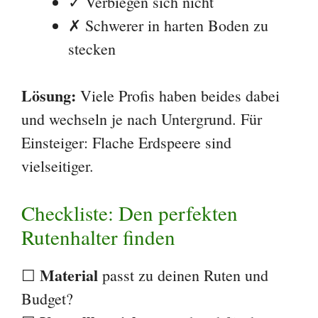
Checkliste: Den perfekten
Rutenhalter finden
Material
☐
passt zu deinen Ruten und
Budget?
Verstellbereich
☐
ausreichend für deine
Gewässer?
Gewicht
☐
angenehm für deinen
Transportweg?
Gewinde
☐
ist Standard 3/4 Zoll?
Erdspeer
☐
geeignet für deine typischen
Untergründe?
Kopfteile
☐
separat erhältlich oder im Set?