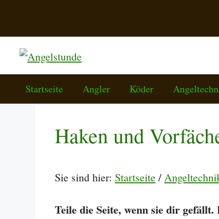
Zum
Inhalt
springen
Startseite
Angler
Köder
Angeltechn
Haken und Vorfäche
Sie sind hier:
Startseite
/
Angeltechni
Teile die Seite, wenn sie dir gefällt