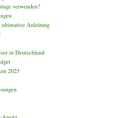
ntage verwenden?
ungen
 ultimative Anleitung
z
ser in Deutschland
dget
ken 2025
ösungen
t-Ansitz