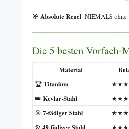
Absolute Regel
🎯
: NIEMALS ohne St
Die 5 besten Vorfach-M
Material
Bel
Titanium
🏆
★★★
Kevlar-Stahl
👑
★★★
7-fädiger Stahl
🎯
★★★
49-fädiger Stahl
⚙️
★★★