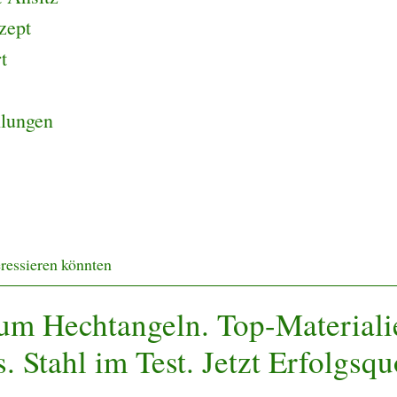
zept
t
hlungen
eressieren könnten
um Hechtangeln. Top-Material
. Stahl im Test. Jetzt Erfolgsqu