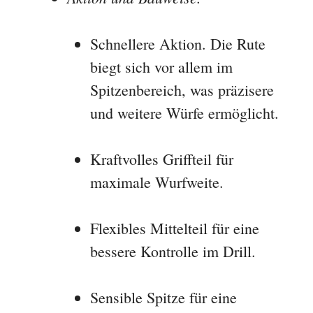
Schnellere Aktion. Die Rute
biegt sich vor allem im
Spitzenbereich, was präzisere
und weitere Würfe ermöglicht.
Kraftvolles Griffteil für
maximale Wurfweite.
Flexibles Mittelteil für eine
bessere Kontrolle im Drill.
Sensible Spitze für eine