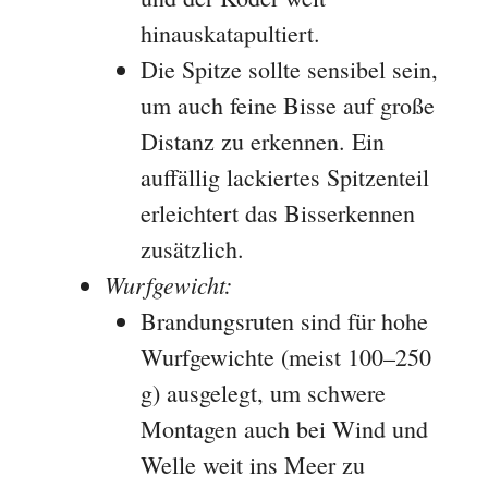
hinauskatapultiert.
Die Spitze sollte sensibel sein,
um auch feine Bisse auf große
Distanz zu erkennen. Ein
auffällig lackiertes Spitzenteil
erleichtert das Bisserkennen
zusätzlich.
Wurfgewicht:
Brandungsruten sind für hohe
Wurfgewichte (meist 100–250
g) ausgelegt, um schwere
Montagen auch bei Wind und
Welle weit ins Meer zu