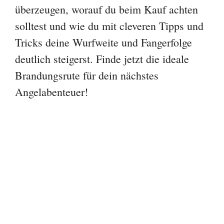
überzeugen, worauf du beim Kauf achten
solltest und wie du mit cleveren Tipps und
Tricks deine Wurfweite und Fangerfolge
deutlich steigerst. Finde jetzt die ideale
Brandungsrute für dein nächstes
Angelabenteuer!