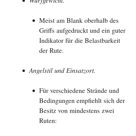
Meist am Blank oberhalb des
Griffs aufgedruckt und ein guter
Indikator für die Belastbarkeit
der Rute.
Angelstil und Einsatzort.
Für verschiedene Strände und
Bedingungen empfiehlt sich der
Besitz von mindestens zwei
Ruten: