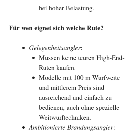
bei hoher Belastung.
Für wen eignet sich welche Rute?
Gelegenheitsangler
:
Müssen keine teuren High-End-
Ruten kaufen.
Modelle mit 100 m Wurfweite
und mittlerem Preis sind
ausreichend und einfach zu
bedienen, auch ohne spezielle
Weitwurftechniken.
Ambitionierte Brandungsangler
: