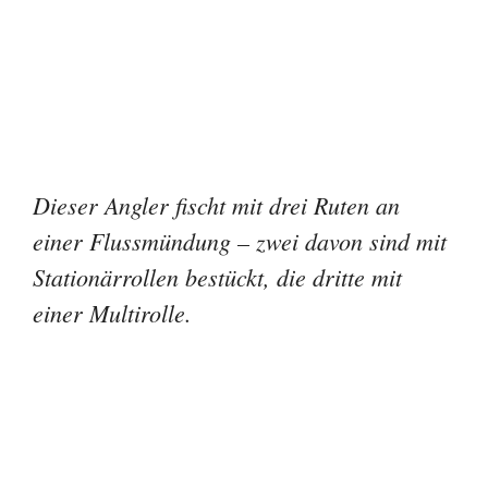
Dieser Angler fischt mit drei Ruten an
einer Flussmündung – zwei davon sind mit
Stationärrollen bestückt, die dritte mit
einer Multirolle.