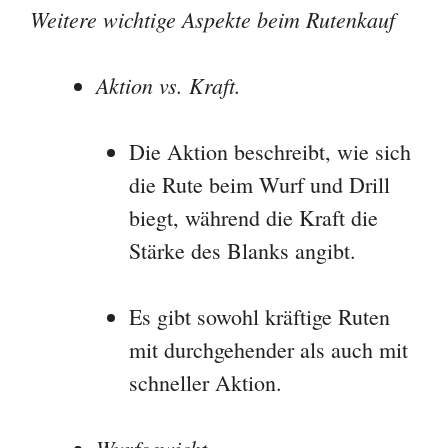
Weitere wichtige Aspekte beim Rutenkauf
Aktion vs. Kraft.
Die Aktion beschreibt, wie sich
die Rute beim Wurf und Drill
biegt, während die Kraft die
Stärke des Blanks angibt.
Es gibt sowohl kräftige Ruten
mit durchgehender als auch mit
schneller Aktion.
Wurfgewicht.