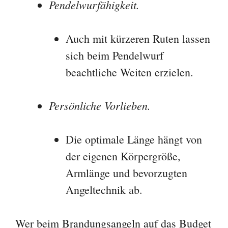
Pendelwurfähigkeit.
Auch mit kürzeren Ruten lassen
sich beim Pendelwurf
beachtliche Weiten erzielen.
Persönliche Vorlieben.
Die optimale Länge hängt von
der eigenen Körpergröße,
Armlänge und bevorzugten
Angeltechnik ab.
Wer beim Brandungsangeln auf das Budget