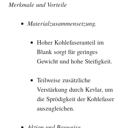
Merkmale und Vorteile
Materialzusammensetzung.
Hoher Kohlefaseranteil im
Blank sorgt für geringes
Gewicht und hohe Steifigkeit.
Teilweise zusätzliche
Verstärkung durch Kevlar, um
die Sprödigkeit der Kohlefaser
auszugleichen.
Aktion und Bauweise.