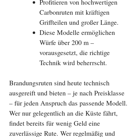
Profitieren von hochwertigen
Carbonruten mit kräftigen
Griffteilen und großer Länge.
Diese Modelle ermöglichen
Würfe über 200 m –
vorausgesetzt, die richtige
Technik wird beherrscht.
Brandungsruten sind heute technisch
ausgereift und bieten – je nach Preisklasse
– für jeden Anspruch das passende Modell.
Wer nur gelegentlich an die Küste fährt,
findet bereits für wenig Geld eine
zuverlässige Rute. Wer regelmäßig und