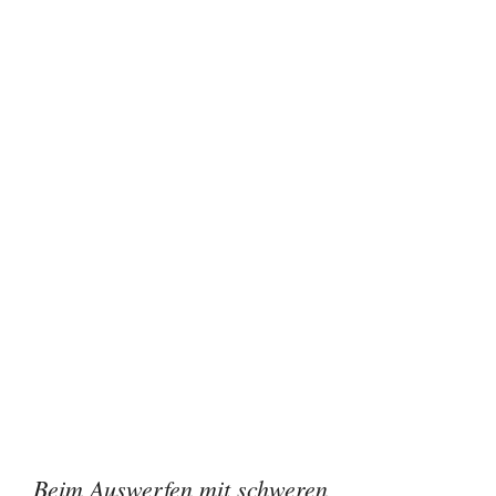
Beim Auswerfen mit schweren