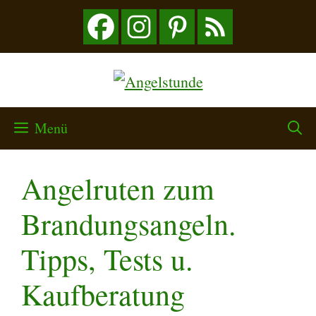
Zum
Inhalt
springen
Menü
Angelruten zum
Brandungsangeln.
Tipps, Tests u.
Kaufberatung