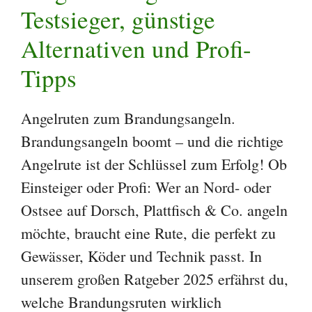
Testsieger, günstige
Alternativen und Profi-
Tipps
Angelruten zum Brandungsangeln.
Brandungsangeln boomt – und die richtige
Angelrute ist der Schlüssel zum Erfolg! Ob
Einsteiger oder Profi: Wer an Nord- oder
Ostsee auf Dorsch, Plattfisch & Co. angeln
möchte, braucht eine Rute, die perfekt zu
Gewässer, Köder und Technik passt. In
unserem großen Ratgeber 2025 erfährst du,
welche Brandungsruten wirklich