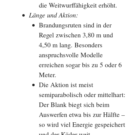
die Weitwurffähigkeit erhöht.
Länge und Aktion:
Brandungsruten sind in der
Regel zwischen 3,80 m und
4,50 m lang. Besonders
anspruchsvolle Modelle
erreichen sogar bis zu 5 oder 6
Meter.
Die Aktion ist meist
semiparabolisch oder mittelhart:
Der Blank biegt sich beim
Auswerfen etwa bis zur Hälfte –
so wird viel Energie gespeichert
und der Köder weit