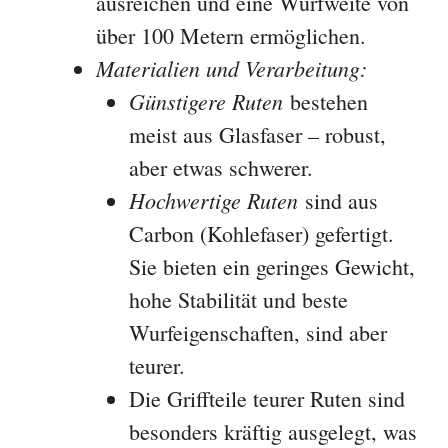
ausreichen und eine Wurfweite von
über 100 Metern ermöglichen.
Materialien und Verarbeitung:
Günstigere Ruten
bestehen
meist aus Glasfaser – robust,
aber etwas schwerer.
Hochwertige Ruten
sind aus
Carbon (Kohlefaser) gefertigt.
Sie bieten ein geringes Gewicht,
hohe Stabilität und beste
Wurfeigenschaften, sind aber
teurer.
Die Griffteile teurer Ruten sind
besonders kräftig ausgelegt, was