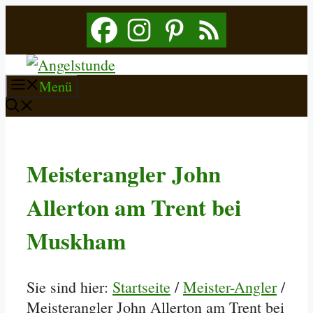
Zum
Inhalt
springen
Menü
Meisterangler John
Allerton am Trent bei
Muskham
Sie sind hier:
Startseite
/
Meister-Angler
/
Meisterangler John Allerton am Trent bei